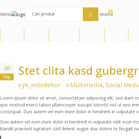
0
Menu
Wishlist
Blinds
Decking
Decosheet
Flooring
Gorden
Pl
Stet clita kasd guberg
20
Sep
Author
Categories
yk_indodekor
Multimedia
,
Social Medi
Lorem ipsum dolor sit amet, consectetuer adipiscing elit, sed diam 
quis nostrud exerci tation ullamcorper suscipit lobortis nisl ut wisi 
consequat. Duis autem vel eum iriure dolor in hendrerit in vulputate 
Duis autem vel eum iriure dolor in hendrerit in vulputate velit esse m
blandit praesent luptatum zzril delenit augue duis dolore te feugait nul