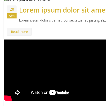
Lorem ipsum dolor sit ame
20
Sep
Lorem ipsum dolor sit amet, consectetuer adipiscing el
Read more