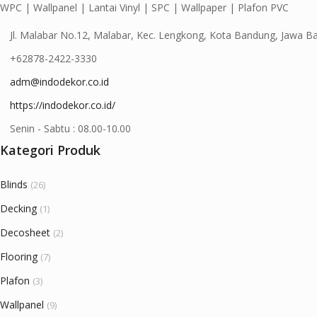
WPC | Wallpanel | Lantai Vinyl | SPC | Wallpaper | Plafon PVC
Jl. Malabar No.12, Malabar, Kec. Lengkong, Kota Bandung, Jawa B
+62878-2422-3330
adm@indodekor.co.id
https://indodekor.co.id/
Senin - Sabtu : 08.00-10.00
Kategori Produk
Blinds
(26)
Decking
(1)
Decosheet
(2)
Flooring
(7)
Plafon
(3)
Wallpanel
(9)