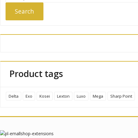
for:
Search
Product tags
Delta
Exo
Kosei
Lexton
Luxo
Mega
Sharp Point