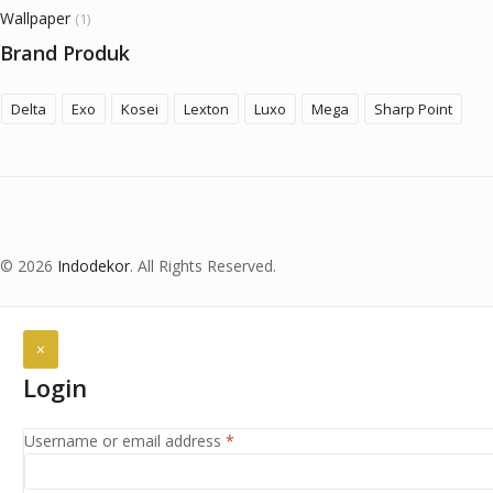
Wallpaper
(1)
Brand Produk
Delta
Exo
Kosei
Lexton
Luxo
Mega
Sharp Point
© 2026
Indodekor
. All Rights Reserved.
×
Login
Required
Username or email address
*