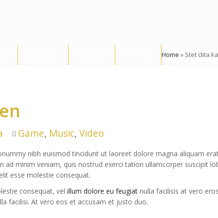
afon
Wallpanel
Wallpaper
Portfolios
Home
»
Stet clita 
ren
Tags
a
Game
,
Music
,
Video
nonummy nibh euismod tincidunt ut laoreet dolore magna aliquam erat
enim ad minim veniam, quis nostrud exerci tation ullamcorper suscipit l
velit esse molestie consequat.
olestie consequat, vel
illum dolore eu feugiat
nulla facilisis at vero er
la facilisi. At vero eos et accusam et justo duo.