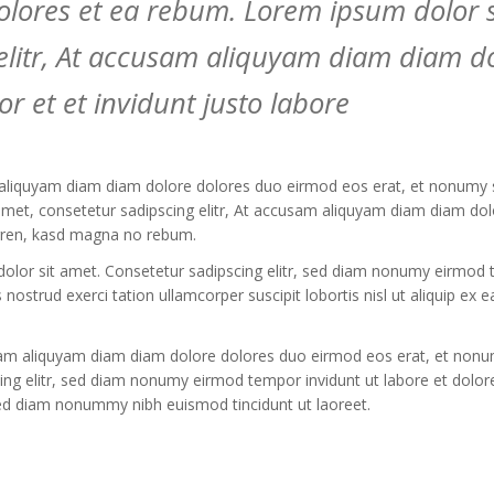
dolores et ea rebum. Lorem ipsum dolor 
 elitr, At accusam aliquyam diam diam d
 et et invidunt justo labore
 aliquyam diam diam dolore dolores duo eirmod eos erat, et nonumy s
met, consetetur sadipscing elitr, At accusam aliquyam diam diam dol
rgren, kasd magna no rebum.
dolor sit amet. Consetetur sadipscing elitr, sed diam nonumy eirmod 
 nostrud exerci tation ullamcorper suscipit lobortis nisl ut aliquip 
usam aliquyam diam diam dolore dolores duo eirmod eos erat, et nonum
ing elitr, sed diam nonumy eirmod tempor invidunt ut labore et dolo
sed diam nonummy nibh euismod tincidunt ut laoreet.