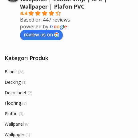
Wallpaper | Plafon PVC
4.4
Based on 447 reviews
powered by
G
o
o
g
l
e
review us on
Kategori Produk
Blinds
(26)
Decking
(1)
Decosheet
(2)
Flooring
(7)
Plafon
(3)
Wallpanel
(9)
Wallpaper
(1)