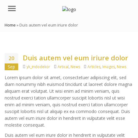
Menu
Home
»
Duis autem vel eum iriure dolor
Duis autem vel eum iriure dolor
20
Author
Categories
Tags
Sep
yk_indodekor
Artical
,
News
Articles
,
Images
,
News
Lorem ipsum dolor sit amet, consectetuer adipiscing elit, sed
diam nonummy nibh euismod tincidunt ut laoreet dolore magna
aliquam erat volutpat. Ut wisi enim ad minim veniam, quis
nostrud exerci tation ullamcorper suscipit lobortis nisl ut wisi
enim ad minim veniam, quis nostrud exerci tation ullamcorper
suscipit lobortis nisl ut aliquip ex ea commodo consequat. Duis
autem vel eum iriure dolor in hendrerit in vulputate velit esse
molestie consequat.
Duis autem vel eum iriure dolor in hendrerit in vulputate velit