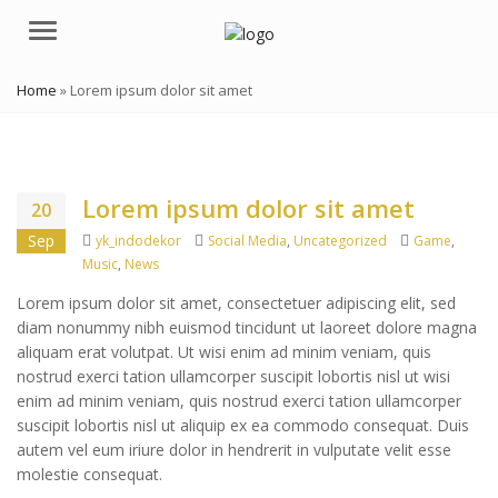
Menu
Home
»
Lorem ipsum dolor sit amet
Lorem ipsum dolor sit amet
20
Author
Categories
Tags
Sep
yk_indodekor
Social Media
,
Uncategorized
Game
,
Music
,
News
Lorem ipsum dolor sit amet, consectetuer adipiscing elit, sed
diam nonummy nibh euismod tincidunt ut laoreet dolore magna
aliquam erat volutpat. Ut wisi enim ad minim veniam, quis
nostrud exerci tation ullamcorper suscipit lobortis nisl ut wisi
enim ad minim veniam, quis nostrud exerci tation ullamcorper
suscipit lobortis nisl ut aliquip ex ea commodo consequat. Duis
autem vel eum iriure dolor in hendrerit in vulputate velit esse
molestie consequat.