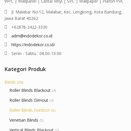
WPC | Wallpanel | Lantai Vinyl | SPC | Wallpaper | Plafon PVC
Jl. Malabar No.12, Malabar, Kec. Lengkong, Kota Bandung,
Jawa Barat 40262
+62878-2422-3330
adm@indodekor.co.id
https://indodekor.co.id/
Senin - Sabtu : 08.00-10.00
Kategori Produk
Blinds
(26)
Roller Blinds Blackout
(4)
Roller Blinds Dimout
(4)
Roller Blinds Outdoor
(5)
Venetian Blinds
(5)
Vertical Blinds Blackout
(2)