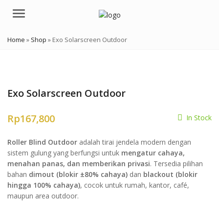
Menu
Home
»
Shop
»
Exo Solarscreen Outdoor
Exo Solarscreen Outdoor
Rp
167,800
In Stock
Roller Blind Outdoor
adalah tirai jendela modern dengan
sistem gulung yang berfungsi untuk
mengatur cahaya,
menahan panas, dan memberikan privasi
. Tersedia pilihan
bahan
dimout (blokir ±80% cahaya)
dan
blackout (blokir
hingga 100% cahaya)
, cocok untuk rumah, kantor, café,
maupun area outdoor.