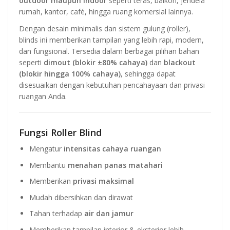
outdoor maupun indoor
seperti teras, balkon, jendela
rumah, kantor, café, hingga ruang komersial lainnya.
Dengan desain minimalis dan sistem gulung (roller),
blinds ini memberikan tampilan yang lebih rapi, modern,
dan fungsional. Tersedia dalam berbagai pilihan bahan
seperti
dimout (blokir ±80% cahaya)
dan
blackout
(blokir hingga 100% cahaya)
, sehingga dapat
disesuaikan dengan kebutuhan pencahayaan dan privasi
ruangan Anda.
Fungsi Roller Blind
Mengatur
intensitas cahaya ruangan
Membantu
menahan panas matahari
Memberikan
privasi maksimal
Mudah dibersihkan dan dirawat
Tahan terhadap
air dan jamur
Memberikan tampilan interior & eksterior lebih