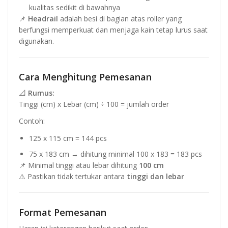
kualitas sedikit di bawahnya
📌
Headrail
adalah besi di bagian atas roller yang
berfungsi memperkuat dan menjaga kain tetap lurus saat
digunakan.
Cara Menghitung Pemesanan
📐
Rumus:
Tinggi (cm) x Lebar (cm) ÷ 100 = jumlah order
Contoh:
125 x 115 cm = 144 pcs
75 x 183 cm → dihitung minimal 100 x 183 = 183 pcs
📌 Minimal tinggi atau lebar dihitung
100 cm
⚠️ Pastikan tidak tertukar antara
tinggi dan lebar
Format Pemesanan