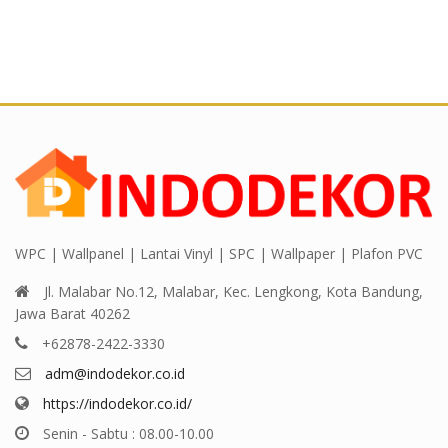
out
out
of
of
5
5
WPC | Wallpanel | Lantai Vinyl | SPC | Wallpaper | Plafon PVC
Jl. Malabar No.12, Malabar, Kec. Lengkong, Kota Bandung,
Jawa Barat 40262
+62878-2422-3330
adm@indodekor.co.id
https://indodekor.co.id/
Senin - Sabtu : 08.00-10.00