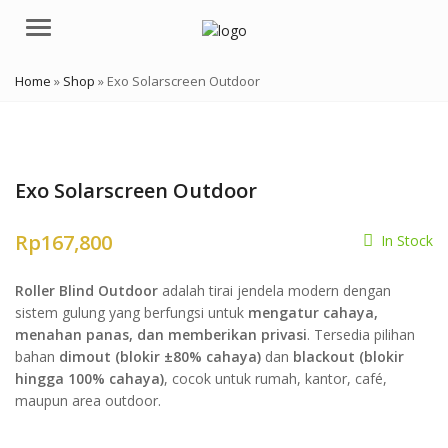
Menu
Home
»
Shop
»
Exo Solarscreen Outdoor
Exo Solarscreen Outdoor
Rp
167,800
In Stock
Roller Blind Outdoor
adalah tirai jendela modern dengan
sistem gulung yang berfungsi untuk
mengatur cahaya,
menahan panas, dan memberikan privasi
. Tersedia pilihan
bahan
dimout (blokir ±80% cahaya)
dan
blackout (blokir
hingga 100% cahaya)
, cocok untuk rumah, kantor, café,
maupun area outdoor.