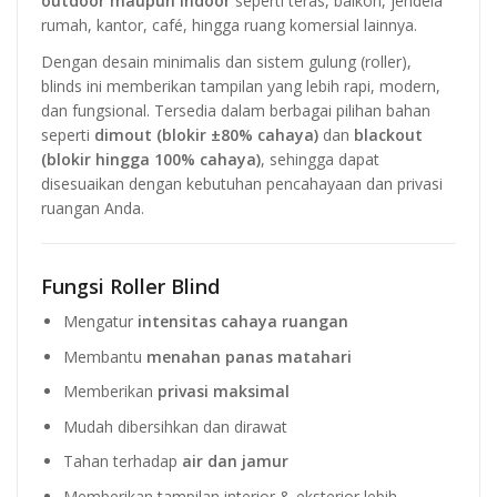
outdoor maupun indoor
seperti teras, balkon, jendela
rumah, kantor, café, hingga ruang komersial lainnya.
Dengan desain minimalis dan sistem gulung (roller),
blinds ini memberikan tampilan yang lebih rapi, modern,
dan fungsional. Tersedia dalam berbagai pilihan bahan
seperti
dimout (blokir ±80% cahaya)
dan
blackout
(blokir hingga 100% cahaya)
, sehingga dapat
disesuaikan dengan kebutuhan pencahayaan dan privasi
ruangan Anda.
Fungsi Roller Blind
Mengatur
intensitas cahaya ruangan
Membantu
menahan panas matahari
Memberikan
privasi maksimal
Mudah dibersihkan dan dirawat
Tahan terhadap
air dan jamur
Memberikan tampilan interior & eksterior lebih