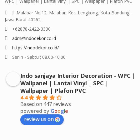
WPC | Wallpanel | Lantai Vinyl | SPC | Wallpaper | Plafon PVC
Jl. Malabar No.12, Malabar, Kec. Lengkong, Kota Bandung,
Jawa Barat 40262
+62878-2422-3330
adm@indodekor.co.id
https://indodekor.co.id/
Senin - Sabtu : 08.00-10.00
Indo sanjaya Interior Decoration - WPC |
Wallpanel | Lantai Vinyl | SPC |
Wallpaper | Plafon PVC
4.4
Based on 447 reviews
powered by
G
o
o
g
l
e
review us on