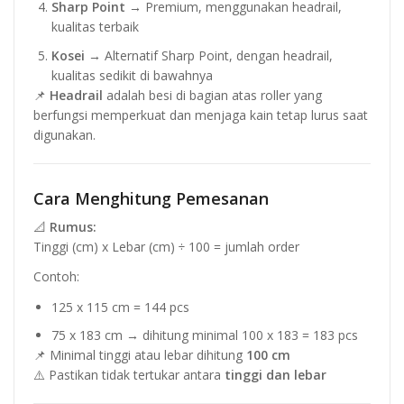
Sharp Point
→ Premium, menggunakan headrail,
kualitas terbaik
Kosei
→ Alternatif Sharp Point, dengan headrail,
kualitas sedikit di bawahnya
📌
Headrail
adalah besi di bagian atas roller yang
berfungsi memperkuat dan menjaga kain tetap lurus saat
digunakan.
Cara Menghitung Pemesanan
📐
Rumus:
Tinggi (cm) x Lebar (cm) ÷ 100 = jumlah order
Contoh:
125 x 115 cm = 144 pcs
75 x 183 cm → dihitung minimal 100 x 183 = 183 pcs
📌 Minimal tinggi atau lebar dihitung
100 cm
⚠️ Pastikan tidak tertukar antara
tinggi dan lebar