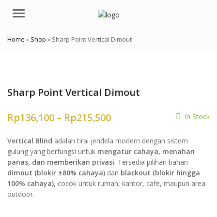
Menu
Home
»
Shop
»
Sharp Point Vertical Dimout
Sharp Point Vertical Dimout
Price
Rp
136,100
–
Rp
215,500
In Stock
range:
Vertical Blind
adalah tirai jendela modern dengan sistem
Rp136,100
gulung yang berfungsi untuk
mengatur cahaya, menahan
through
panas, dan memberikan privasi
. Tersedia pilihan bahan
dimout (blokir ±80% cahaya)
dan
blackout (blokir hingga
Rp215,500
100% cahaya)
, cocok untuk rumah, kantor, café, maupun area
outdoor.