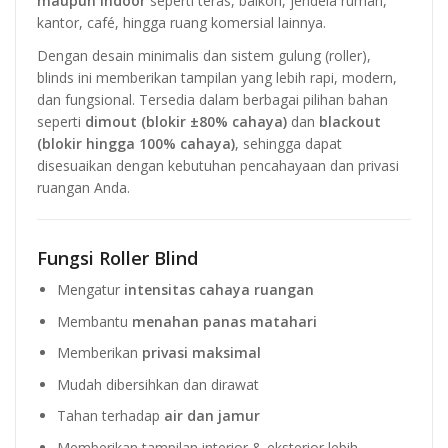
maupun indoor
seperti teras, balkon, jendela rumah,
kantor, café, hingga ruang komersial lainnya.
Dengan desain minimalis dan sistem gulung (roller),
blinds ini memberikan tampilan yang lebih rapi, modern,
dan fungsional. Tersedia dalam berbagai pilihan bahan
seperti
dimout (blokir ±80% cahaya)
dan
blackout
(blokir hingga 100% cahaya)
, sehingga dapat
disesuaikan dengan kebutuhan pencahayaan dan privasi
ruangan Anda.
Fungsi Roller Blind
Mengatur
intensitas cahaya ruangan
Membantu
menahan panas matahari
Memberikan
privasi maksimal
Mudah dibersihkan dan dirawat
Tahan terhadap
air dan jamur
Memberikan tampilan interior & eksterior lebih