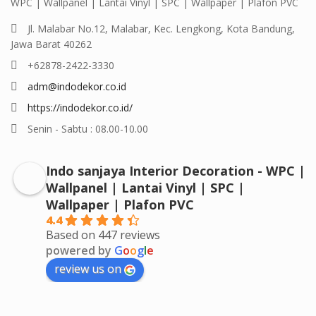
WPC | Wallpanel | Lantai Vinyl | SPC | Wallpaper | Plafon PVC
Jl. Malabar No.12, Malabar, Kec. Lengkong, Kota Bandung,
Jawa Barat 40262
+62878-2422-3330
adm@indodekor.co.id
https://indodekor.co.id/
Senin - Sabtu : 08.00-10.00
Indo sanjaya Interior Decoration - WPC |
Wallpanel | Lantai Vinyl | SPC |
Wallpaper | Plafon PVC
4.4
Based on 447 reviews
powered by
G
o
o
g
l
e
review us on