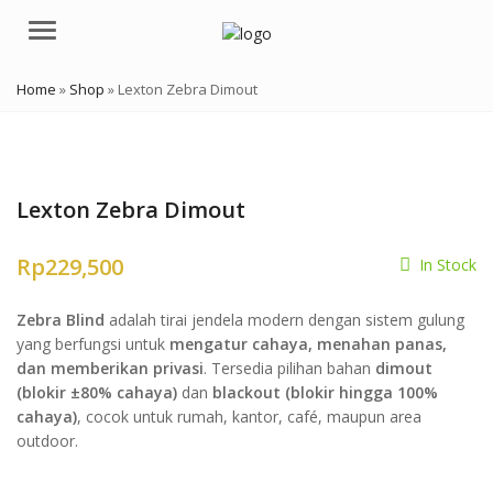
Menu
Home
»
Shop
»
Lexton Zebra Dimout
Lexton Zebra Dimout
Rp
229,500
In Stock
Zebra Blind
adalah tirai jendela modern dengan sistem gulung
yang berfungsi untuk
mengatur cahaya, menahan panas,
dan memberikan privasi
. Tersedia pilihan bahan
dimout
(blokir ±80% cahaya)
dan
blackout (blokir hingga 100%
cahaya)
, cocok untuk rumah, kantor, café, maupun area
outdoor.