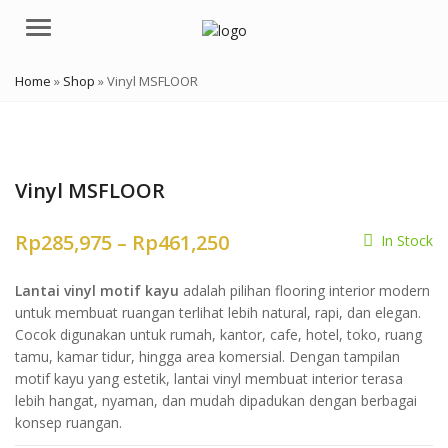
Menu
Home
»
Shop
»
Vinyl MSFLOOR
Vinyl MSFLOOR
Price
Rp
285,975
–
Rp
461,250
In Stock
range:
Lantai vinyl motif kayu
adalah pilihan flooring interior modern
Rp285,975
untuk membuat ruangan terlihat lebih natural, rapi, dan elegan.
through
Cocok digunakan untuk rumah, kantor, cafe, hotel, toko, ruang
tamu, kamar tidur, hingga area komersial. Dengan tampilan
Rp461,250
motif kayu yang estetik, lantai vinyl membuat interior terasa
lebih hangat, nyaman, dan mudah dipadukan dengan berbagai
konsep ruangan.