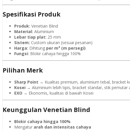
Spesifikasi Produk
Produk:
Venetian Blind
Material:
Aluminium
Lebar tiap plat:
25 mm
Sistem:
Custom ukuran (sesuai pesanan)
Harga:
Dihitung
per m² (m persegi)
Fungsi:
Blokir cahaya hingga 100%
Pilihan Merk
Sharp Point
→ Kualitas premium, aluminium tebal, bracket k
Kosei
→ Aluminium lebih tipis, bracket standar, stik pemutar a
EXO
→ Ekonomis, kualitas di bawah Kosei
Keunggulan Venetian Blind
Blokir cahaya hingga 100%
Mengatur
arah dan intensitas cahaya