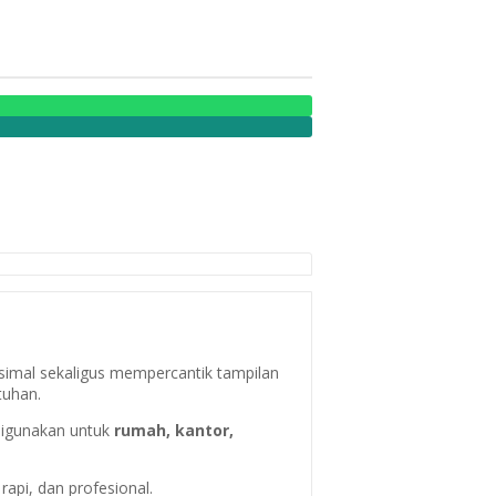
imal sekaligus mempercantik tampilan
tuhan.
digunakan untuk
rumah, kantor,
api, dan profesional.