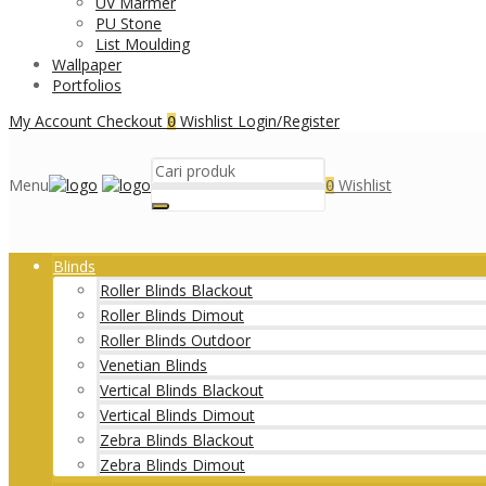
UV Marmer
PU Stone
List Moulding
Wallpaper
Portfolios
My Account
Checkout
Wishlist
Login/Register
0
Menu
Wishlist
0
Blinds
Roller Blinds Blackout
Roller Blinds Dimout
Roller Blinds Outdoor
Venetian Blinds
Vertical Blinds Blackout
Vertical Blinds Dimout
Zebra Blinds Blackout
Zebra Blinds Dimout