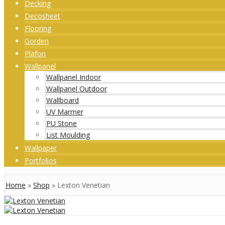
Decking
Decosheet
Flooring
Gorden
Plafon
Wallpanel
Wallpanel Indoor
Wallpanel Outdoor
Wallboard
UV Marmer
PU Stone
List Moulding
Wallpaper
Portfolios
Home
»
Shop
»
Lexton Venetian