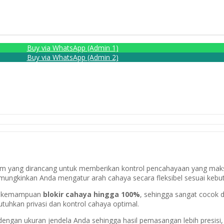
Buy via WhatsApp (Admin 1)
Buy via WhatsApp (Admin 2)
um yang dirancang untuk memberikan kontrol pencahayaan yang maks
i memungkinkan Anda mengatur arah cahaya secara fleksibel sesuai kebu
 kemampuan
blokir cahaya hingga 100%
, sehingga sangat cocok 
hkan privasi dan kontrol cahaya optimal.
engan ukuran jendela Anda sehingga hasil pemasangan lebih presisi, r