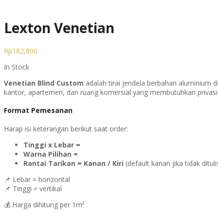
Lexton Venetian
Rp
182,800
In Stock
Venetian Blind Custom
adalah tirai jendela berbahan aluminium
kantor, apartemen, dan ruang komersial yang membutuhkan privasi
Format Pemesanan
Harap isi keterangan berikut saat order:
Tinggi x Lebar =
Warna Pilihan =
Rantai Tarikan = Kanan / Kiri
(default kanan jika tidak dituli
📌 Lebar = horizontal
📌 Tinggi = vertikal
💰 Harga dihitung per 1m²