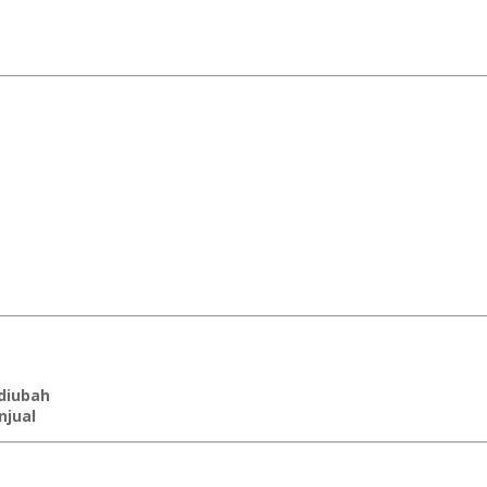
 diubah
njual