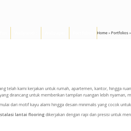
afon
Wallpanel
Wallpaper
Portfolios
Home
»
Portfolios
ng telah kami kerjakan untuk rumah, apartemen, kantor, hingga rua
yang dirancang untuk memberikan tampilan ruangan lebih nyaman, m
 mulai dari motif kayu alami hingga desain minimalis yang cocok untuk
nstalasi lantai flooring
dikerjakan dengan rapi dan presisi untuk men