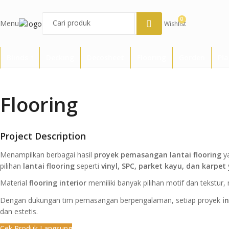
0
Menu
Wishlist
Blinds
Decking
Decosheet
Flooring
Gorden
Pl
Flooring
Project Description
Menampilkan berbagai hasil
proyek pemasangan lantai flooring
ya
pilihan
lantai flooring
seperti
vinyl, SPC, parket kayu, dan karpet
Material
flooring interior
memiliki banyak pilihan motif dan tekstur,
Dengan dukungan tim pemasangan berpengalaman, setiap proyek
i
dan estetis.
Cek Produk Langsung