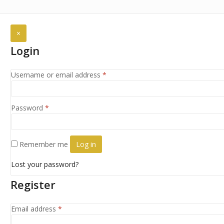
×
Login
Required
Username or email address
*
Required
Password
*
Remember me
Log in
Lost your password?
Register
Required
Email address
*